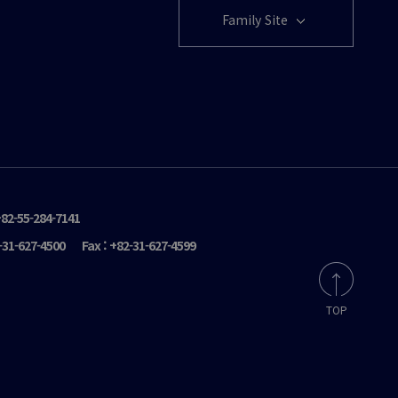
Family Site
+82-55-284-7141
2-31-627-4500
Fax : +82-31-627-4599
TOP