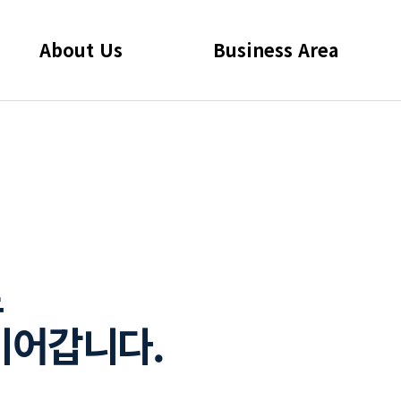
About Us
Business Area
About Us
Business Are
로
Core Compet
이어갑니다.
PR Center