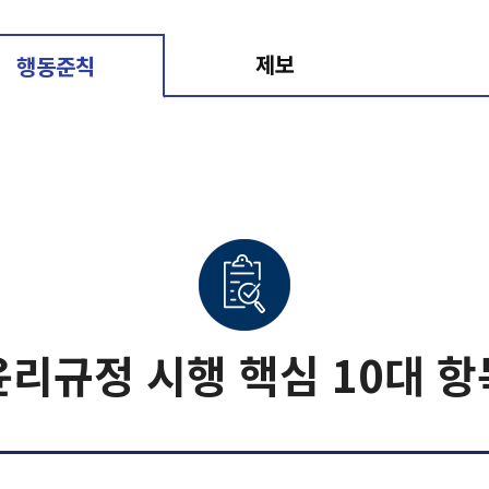
제보
행동준칙
윤리규정 시행 핵심 10대 항