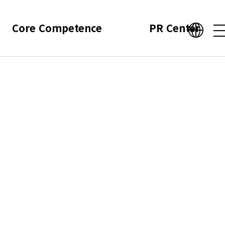
Core Competence
PR Center
a
ence